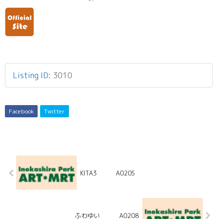
Listing ID
:
3010
Facebook
Twitter
KITA3 A0205
ふわゆい A0208