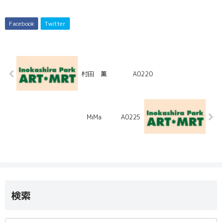
Facebook
Twitter
村田 薫 A0220
MiMa A0225
検索