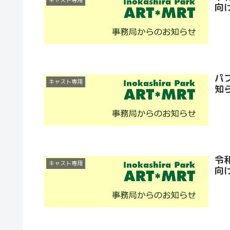
キャスト専用
向
パ
キャスト専用
知
令
キャスト専用
向