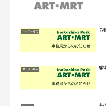
令
キャスト専用
感
キャスト専用
井