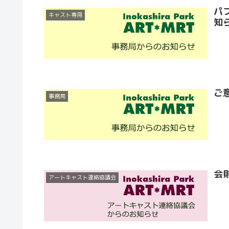
パ
キャスト専用
知
ご
事務局
会
アートキャスト連絡協議会