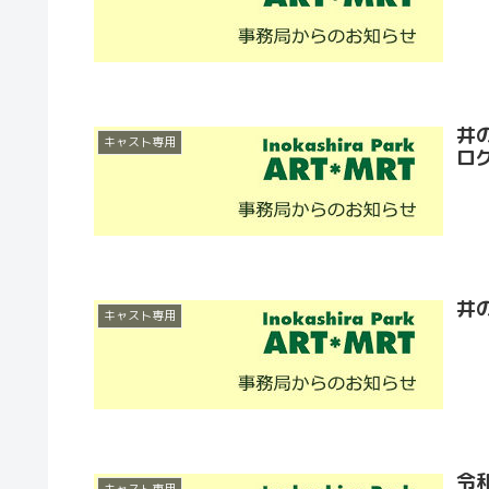
井
キャスト専用
ロ
井
キャスト専用
令